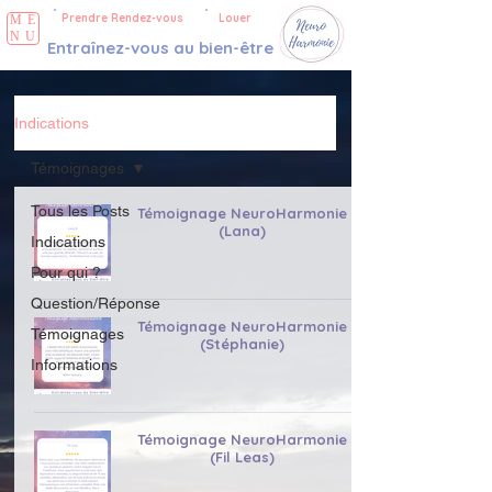
Prendre Rendez-vous
Louer
ME
NU
Entraînez-vous au bien-être
Indications
Témoignages
Tous les Posts
Témoignage NeuroHarmonie
(Lana)
Indications
Pour qui ?
Question/Réponse
Témoignage NeuroHarmonie
Témoignages
(Stéphanie)
Informations
Témoignage NeuroHarmonie
(Fil Leas)