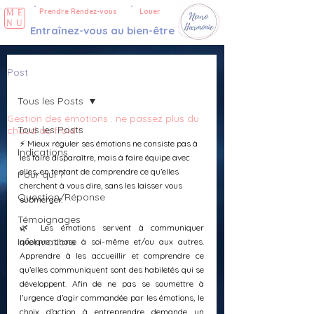
Prendre Rendez-vous
Louer
ME
NU
Entraînez-vous au bien-être
Post
Tous les Posts
Gestion des émotions : ne passez plus du
Tous les Posts
chaud au froid !
⚡ Mieux réguler ses émotions ne consiste pas à 
Indications
les faire disparaître, mais à faire équipe avec 
elles, en tentant de comprendre ce qu’elles 
Pour qui ?
cherchent à vous dire, sans les laisser vous 
Question/Réponse
submerger.
Témoignages
🌿 Les émotions servent à communiquer 
Informations
quelque chose à soi-même et/ou aux autres. 
Apprendre à les accueillir et comprendre ce 
qu’elles communiquent sont des habiletés qui se 
développent. Afin de ne pas se soumettre à 
l’urgence d’agir commandée par les émotions, le 
choix d’action à entreprendre demande un 