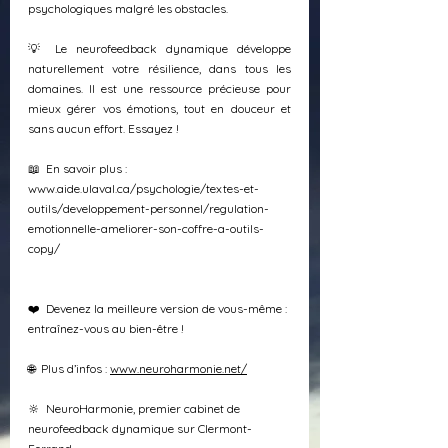
psychologiques malgré les obstacles. 
💡 Le neurofeedback dynamique développe 
naturellement votre résilience, dans tous les 
domaines. Il est une ressource précieuse pour 
mieux gérer vos émotions, tout en douceur et 
sans aucun effort. Essayez !
📖  En savoir plus : 
www.aide.ulaval.ca/psychologie/textes-et-
outils/developpement-personnel/regulation-
emotionnelle-ameliorer-son-coffre-a-outils-
copy/
❤️  Devenez la meilleure version de vous-même : 
entraînez-vous au bien-être !
🌐  Plus d’infos : 
www.neuroharmonie.net/
🔆  NeuroHarmonie, premier cabinet de 
neurofeedback dynamique sur Clermont-