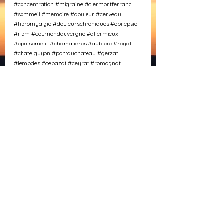
#concentration
#migraine
#clermontferrand
#sommeil
#memoire
#douleur
#cerveau
#fibromyalgie
#douleurschroniques
#epilepsie
#riom
#cournondauvergne
#allermieux
#epuisement
#chamalieres
#aubiere
#royat
#chatelguyon
#pontduchateau
#gerzat
#lempdes
#cebazat
#ceyrat
#romagnat
#aulnat
#beaumont63
Voir tout
Posts similaires