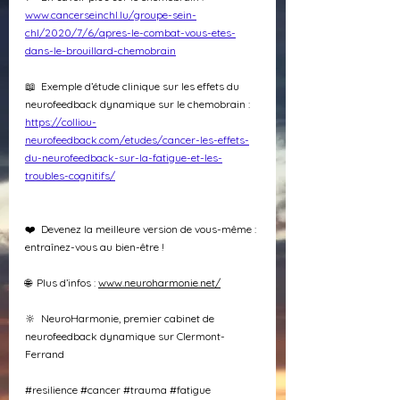
www.cancerseinchl.lu/groupe-sein-
chl/2020/7/6/apres-le-combat-vous-etes-
dans-le-brouillard-chemobrain
📖  Exemple d’étude clinique sur les effets du 
neurofeedback dynamique sur le chemobrain : 
https://colliou-
neurofeedback.com/etudes/cancer-les-effets-
du-neurofeedback-sur-la-fatigue-et-les-
troubles-cognitifs/
❤️  Devenez la meilleure version de vous-même : 
entraînez-vous au bien-être !
🌐  Plus d’infos : 
www.neuroharmonie.net/
🔆  NeuroHarmonie, premier cabinet de 
neurofeedback dynamique sur Clermont-
Ferrand
#resilience
#cancer
#trauma
#fatigue