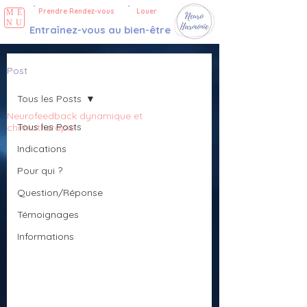
Prendre Rendez-vous
Louer
ME
NU
Entraînez-vous au bien-être
Post
Tous les Posts
Neurofeedback dynamique et
Tous les Posts
chimiothérapie
Indications
Pour qui ?
Question/Réponse
Témoignages
Informations