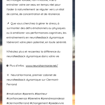
entraîner votre cerveau en temps réel pour 
l’aider à naturellement se réguler vers un état 
de calme, de concentration et de résilience.
📌  Que vous cherchiez à gérer le stress, à 
surmonter des défis émotionnels ou physiques 
ou à améliorer vos performances cognitives, les 
entraînements en neurofeedback dynamique 
libéreront votre plein potentiel, en toute sérénité.
N’hésitez plus et ressentez la différence du 
neurofeedback dynamique dans votre vie
🌐  Plus d’infos : 
www.neuroharmonie.net/
🔆  NeuroHarmonie, premier cabinet de 
neurofeedback dynamique sur Clermont-
Ferrand
#motivation
#parents
#bonheur
#confianceensoi
#bienetre
#prendresoindesoi
#clermontferrand
#changement
#joiedevivre