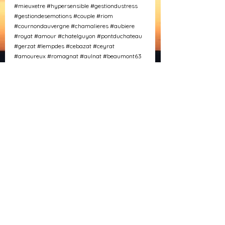
#mieuxetre
#hypersensible
#gestiondustress
#gestiondesemotions
#couple
#riom
#cournondauvergne
#chamalieres
#aubiere
#royat
#amour
#chatelguyon
#pontduchateau
#gerzat
#lempdes
#cebazat
#ceyrat
#amoureux
#romagnat
#aulnat
#beaumont63
Voir tout
Posts similaires