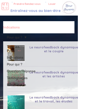
Prendre Rendez-vous
Louer
ME
NU
Entraînez-vous au bien-être
Indications
Pour qui ?
Tous les
Le neurofeedback dynamique
Posts
et le couple
Indications
Pour qui ?
Question/Réponse
Le neurofeedback dynamique
et les artistes
Témoignages
Informations
Le neurofeedback dynamique
et le travail, les études