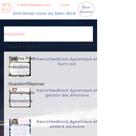
Prendre Rendez-vous
Louer
ME
NU
Entraînez-vous au bien-être
Indications
Tous les Posts
Tous les Posts
Neurofeedback dynamique et
burn-out
Indications
Pour qui ?
Question/Réponse
Neurofeedback dynamique et
Témoignages
gestion des émotions
Informations
Neurofeedback dynamique et
anxiété excessive