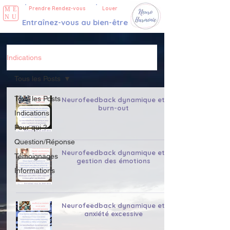
Prendre Rendez-vous
Louer
ME
NU
Entraînez-vous au bien-être
Indications
Tous les Posts
Tous les Posts
Neurofeedback dynamique et
burn-out
Indications
Pour qui ?
Question/Réponse
Neurofeedback dynamique et
Témoignages
gestion des émotions
Informations
Neurofeedback dynamique et
anxiété excessive