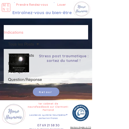
Prendre Rendez-vous
Louer
ME
NU
Entraînez-vous au bien-être
Indications
Tous les Posts
Tous les Posts
Stress post traumatique :
sortez du tunnel !
Indications
Pour qui ?
Question/Réponse
Témoignages
Retour
Informations
1er cabinet de
neurofeedback sur Clermont-
Ferrand
Location de système
NeurOptimal®
partout en France
07 69 21 58 30
Mentions légales & CG