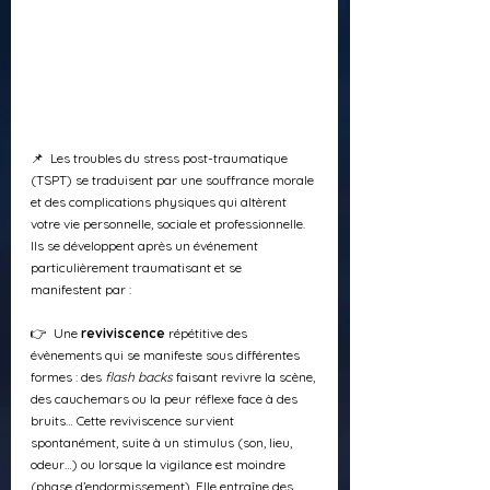
📌  Les troubles du stress post-traumatique 
(TSPT) se traduisent par une souffrance morale 
et des complications physiques qui altèrent 
votre vie personnelle, sociale et professionnelle. 
Ils se développent après un événement 
particulièrement traumatisant et se 
manifestent par :
👉  Une 
reviviscence
 répétitive des 
évènements qui se manifeste sous différentes 
formes : des 
flash backs
 faisant revivre la scène, 
des cauchemars ou la peur réflexe face à des 
bruits… Cette reviviscence survient 
spontanément, suite à un stimulus (son, lieu, 
odeur…) ou lorsque la vigilance est moindre 
(phase d’endormissement). Elle entraîne des 