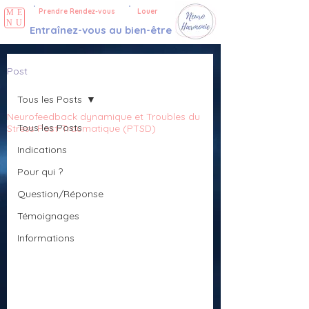
Prendre Rendez-vous
Louer
ME
NU
Entraînez-vous au bien-être
Post
Tous les Posts
Neurofeedback dynamique et Troubles du
Tous les Posts
Stress Post-Traumatique (PTSD)
Indications
Pour qui ?
Question/Réponse
Témoignages
Informations