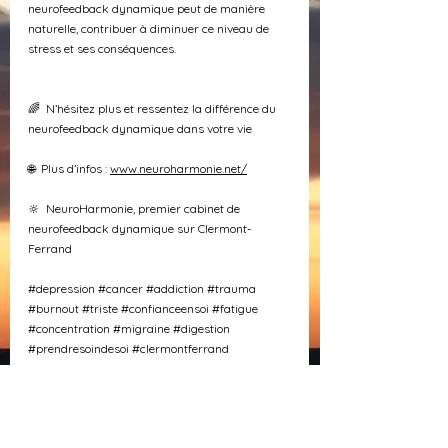
neurofeedback dynamique peut de manière 
naturelle, contribuer à diminuer ce niveau de 
stress et ses conséquences.
🌈  N’hésitez plus et ressentez la différence du 
neurofeedback dynamique dans votre vie
🌐  Plus d’infos : 
www.neuroharmonie.net/
🔆  NeuroHarmonie, premier cabinet de 
neurofeedback dynamique sur Clermont-
Ferrand
#depression
#cancer
#addiction
#trauma
#burnout
#triste
#confianceensoi
#fatigue
#concentration
#migraine
#digestion
#prendresoindesoi
#clermontferrand
#changement
#sommeil
#hypersensible
#memoire
#douleur
#anxiété
#insomnie
#gestiondesemotions
#riom
#cournondauvergne
#chamalieres
#aubiere