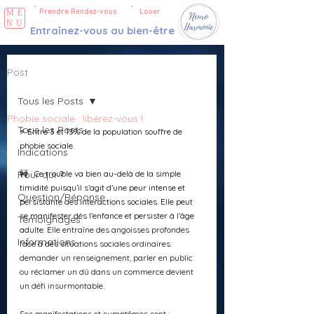
Prendre Rendez-vous
Louer
ME
NU
Entraînez-vous au bien-être
Post
Tous les Posts
Phobie sociale : libérez-vous !
Tous les Posts
⚡ Entre 3 et 13% de la population souffre de 
phobie sociale.
Indications
Pour qui ?
🚧   Ce trouble va bien au-delà de la simple 
timidité puisqu’il s’agit d’une peur intense et 
Question/Réponse
persistante des interactions sociales. Elle peut 
se manifester dès l’enfance et persister à l’âge 
Témoignages
adulte. E
lle entraîne des angoisses profondes 
Informations
face à des situations sociales ordinaires: 
demander un renseignement, parler en public 
ou réclamer un dû dans un commerce devient 
un défi insurmontable.
Ses manifestations et symptômes sont :