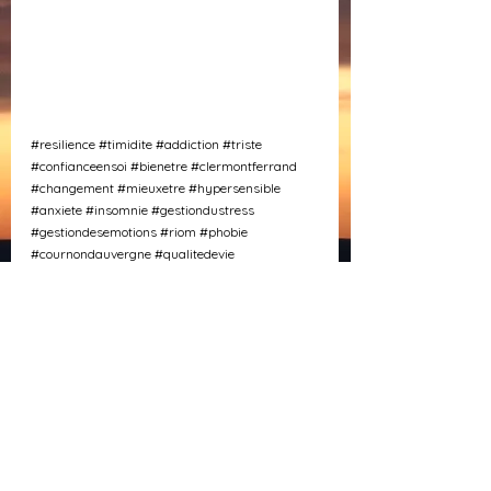
#resilience
#timidite
#addiction
#triste
#confianceensoi
#bienetre
#clermontferrand
#changement
#mieuxetre
#hypersensible
#anxiete
#insomnie
#gestiondustress
#gestiondesemotions
#riom
#phobie
#cournondauvergne
#qualitedevie
#chamalieres
#aubiere
#royat
#chatelguyon
#pontduchateau
#gerzat
#lempdes
#cebazat
#ceyrat
#romagnat
#aulnat
#beaumont63
Voir tout
Posts similaires